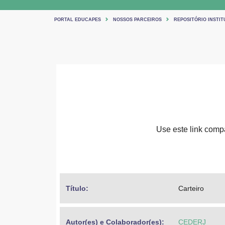
PORTAL EDUCAPES
NOSSOS PARCEIROS
REPOSITÓRIO INSTIT
Use este link compar
Título: 
Carteiro
Autor(es) e Colaborador(es): 
CEDERJ