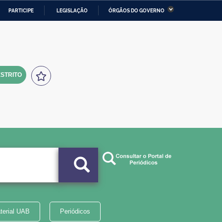
PARTICIPE
LEGISLAÇÃO
ÓRGÃOS DO GOVERNO
stério da Economia
Ministério da Infraestrutura
stério de Minas e Energia
Ministério da Ciência,
Tecnologia, Inovações e
Comunicações
STRITO
tério da Mulher, da Família
Secretaria-Geral
s Direitos Humanos
lto
terial UAB
Periódicos