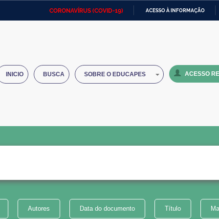
CORONAVÍRUS (COVID-19)
ACESSO À INFORMAÇÃO
Ministério da Defesa
Ministério das Relações
Mini
IR
Exteriores
PARA
O
Ministério da Cidadania
Ministério da Saúde
Mini
CONTEÚDO
ACESSO RE
INICIO
BUSCA
SOBRE O EDUCAPES
Ministério do Desenvolvimento
Controladoria-Geral da União
Minis
Regional
e do
Advocacia-Geral da União
Banco Central do Brasil
Plana
Autores
Data do documento
Título
Ma