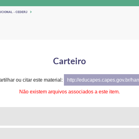
UCIONAL - CEDERJ
Carteiro
tilhar ou citar este material:
http://educapes.capes.gov.br/ha
Não existem arquivos associados a este item.