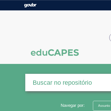
Casa Civil
Ministério da Justiça e
Segurança Pública
Ministério da Agricultura,
Ministério da Educação
Pecuária e Abastecimento
Ministério do Meio Ambiente
Ministério do Turismo
Secretaria de Governo
Gabinete de Segurança
Institucional
Navegar por:
Assunto