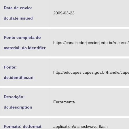
Data de envio:
2009-03-23
dc.date.issued
Fonte completa do
https://canalcederj.cecierj.edu.br/recurso
material: dc.identifier
Fonte:
http://educapes.capes.gov.br/handle/ca
dc.identifier.uri
Descrição:
Ferramenta
dc.description
Formato: dc.format
application/x-shockwave-flash