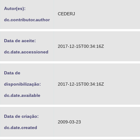
Advocacia-Geral da União
Autor(es):
CEDERJ
dc.contributor.author
Banco Central do Brasil
Planalto
Data de aceite:
2017-12-15T00:34:16Z
dc.date.accessioned
Data de
disponibilização:
2017-12-15T00:34:16Z
dc.date.available
Data de criação:
2009-03-23
dc.date.created