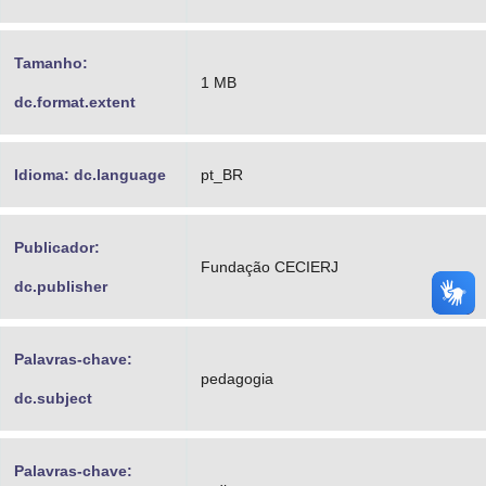
Tamanho:
1 MB
dc.format.extent
Idioma: dc.language
pt_BR
Publicador:
Fundação CECIERJ
dc.publisher
Palavras-chave:
pedagogia
dc.subject
Palavras-chave: