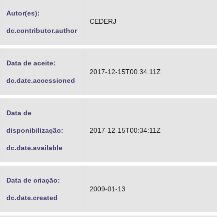
Advocacia-Geral da União
Autor(es):
CEDERJ
dc.contributor.author
Banco Central do Brasil
Planalto
Data de aceite:
2017-12-15T00:34:11Z
dc.date.accessioned
Data de
disponibilização:
2017-12-15T00:34:11Z
dc.date.available
Data de criação:
2009-01-13
dc.date.created