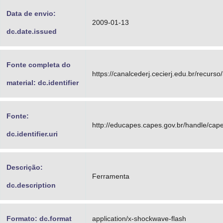
Data de envio:
2009-01-13
dc.date.issued
Fonte completa do
https://canalcederj.cecierj.edu.br/recurso
material: dc.identifier
Fonte:
http://educapes.capes.gov.br/handle/ca
dc.identifier.uri
Descrição:
Ferramenta
dc.description
Formato: dc.format
application/x-shockwave-flash