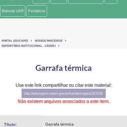
Ministério de Minas e Energia
Material UAB
Periódicos
Ministério da Ciência, Tecnologia, Inovações e Comunicações
Ministério do Meio Ambiente
PORTAL EDUCAPES
NOSSOS PARCEIROS
Ministério do Turismo
REPOSITÓRIO INSTITUCIONAL - CEDERJ
Ministério do Desenvolvimento Regional
Garrafa térmica
Controladoria-Geral da União
Ministério da Mulher, da Família e dos Direitos Humanos
Use este link compartilhar ou citar este material:
http://educapes.capes.gov.br/handle/capes/187035
Secretaria-Geral
Não existem arquivos associados a este item.
Secretaria de Governo
Gabinete de Segurança Institucional
Garrafa térmica
Título: