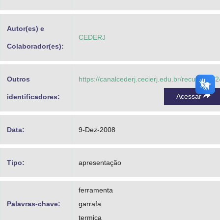
Advocacia-Geral da União
Autor(es) e
Banco Central do Brasil
CEDERJ
Colaborador(es):
Planalto
Outros
https://canalcederj.cecierj.edu.br/recurso/382
Acessar
identificadores:
Data:
9-Dez-2008
Tipo:
apresentação
ferramenta
Palavras-chave:
garrafa
termica