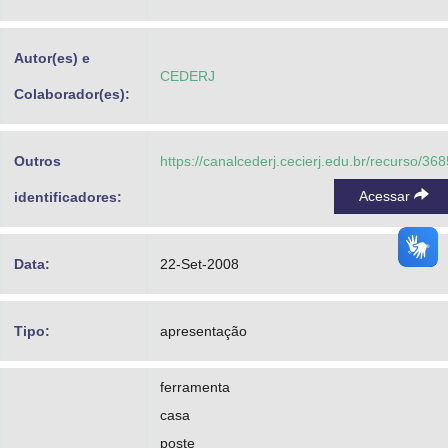
Advocacia-Geral da União
Autor(es) e
Banco Central do Brasil
CEDERJ
Colaborador(es):
Planalto
Outros
https://canalcederj.cecierj.edu.br/recurso/368
Acessar
identificadores:
Data:
22-Set-2008
Tipo:
apresentação
ferramenta
casa
poste