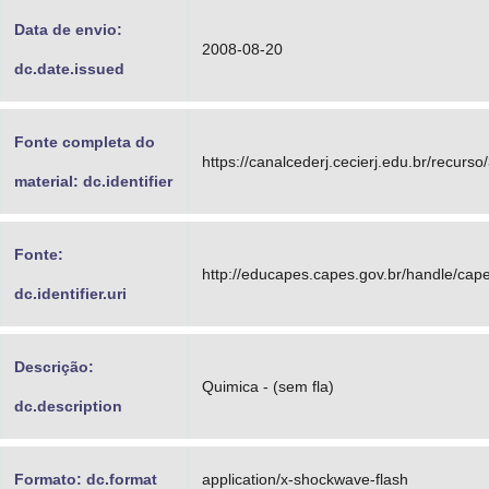
Data de envio:
2008-08-20
dc.date.issued
Fonte completa do
https://canalcederj.cecierj.edu.br/recurso
material: dc.identifier
Fonte:
http://educapes.capes.gov.br/handle/ca
dc.identifier.uri
Descrição:
Quimica - (sem fla)
dc.description
Formato: dc.format
application/x-shockwave-flash