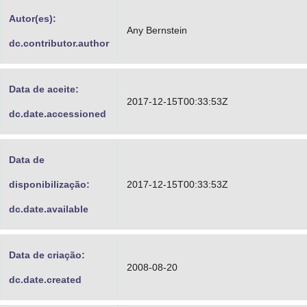
Advocacia-Geral da União
Autor(es):
Any Bernstein
dc.contributor.author
Banco Central do Brasil
Planalto
Data de aceite:
2017-12-15T00:33:53Z
dc.date.accessioned
Data de
disponibilização:
2017-12-15T00:33:53Z
dc.date.available
Data de criação:
2008-08-20
dc.date.created