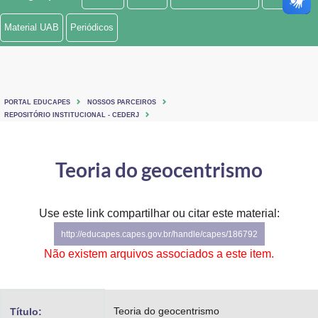
Ministério de Minas e Energia
Material UAB
Periódicos
Ministério da Ciência, Tecnologia, Inovações e Comunicações
Ministério do Meio Ambiente
PORTAL EDUCAPES
NOSSOS PARCEIROS
Ministério do Turismo
REPOSITÓRIO INSTITUCIONAL - CEDERJ
Ministério do Desenvolvimento Regional
Teoria do geocentrismo
Controladoria-Geral da União
Ministério da Mulher, da Família e dos Direitos Humanos
Use este link compartilhar ou citar este material:
http://educapes.capes.gov.br/handle/capes/186792
Secretaria-Geral
Não existem arquivos associados a este item.
Secretaria de Governo
Gabinete de Segurança Institucional
Teoria do geocentrismo
Título: