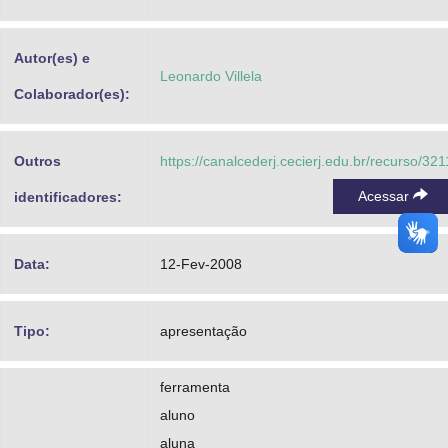
Advocacia-Geral da União
Autor(es) e
Banco Central do Brasil
Leonardo Villela
Colaborador(es):
Planalto
Outros
https://canalcederj.cecierj.edu.br/recurso/321
Acessar
identificadores:
Data:
12-Fev-2008
Tipo:
apresentação
ferramenta
aluno
aluna