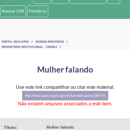
Ministério de Minas e Energia
Material UAB
Periódicos
Ministério da Ciência, Tecnologia, Inovações e Comunicações
Ministério do Meio Ambiente
PORTAL EDUCAPES
NOSSOS PARCEIROS
Ministério do Turismo
REPOSITÓRIO INSTITUCIONAL - CEDERJ
Ministério do Desenvolvimento Regional
Mulher falando
Controladoria-Geral da União
Ministério da Mulher, da Família e dos Direitos Humanos
Use este link compartilhar ou citar este material:
http://educapes.capes.gov.br/handle/capes/186704
Secretaria-Geral
Não existem arquivos associados a este item.
Secretaria de Governo
Gabinete de Segurança Institucional
Mulher falando
Título: