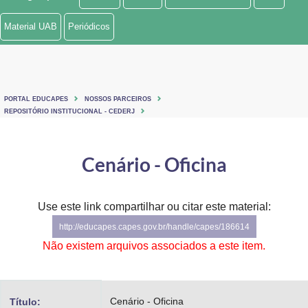
Ministério de Minas e Energia
Material UAB
Periódicos
Ministério da Ciência, Tecnologia, Inovações e Comunicações
Ministério do Meio Ambiente
PORTAL EDUCAPES
NOSSOS PARCEIROS
Ministério do Turismo
REPOSITÓRIO INSTITUCIONAL - CEDERJ
Ministério do Desenvolvimento Regional
Cenário - Oficina
Controladoria-Geral da União
Ministério da Mulher, da Família e dos Direitos Humanos
Use este link compartilhar ou citar este material:
http://educapes.capes.gov.br/handle/capes/186614
Secretaria-Geral
Não existem arquivos associados a este item.
Secretaria de Governo
Gabinete de Segurança Institucional
Cenário - Oficina
Título: