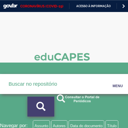
CORONAVÍRUS (COVID-19)
ACESSO À INFORMAÇÃO
PA
Casa Civil
IR
PARA
Ministério da Justiça e Segurança Pública
O
CONTEÚDO
Ministério da Defesa
Ministério das Relações Exteriores
Ministério da Economia
Ministério da Infraestrutura
Ministério da Agricultura, Pecuária e Abastecimento
MENU
Ministério da Educação
Ministério da Cidadania
Ministério da Saúde
Navegar por:
Assunto
Autores
Data do documento
Título