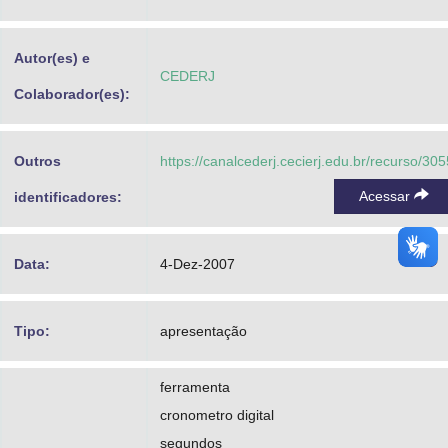
Advocacia-Geral da União
Autor(es) e
Banco Central do Brasil
CEDERJ
Colaborador(es):
Planalto
Outros
https://canalcederj.cecierj.edu.br/recurso/305
Acessar
identificadores:
Data:
4-Dez-2007
Tipo:
apresentação
ferramenta
cronometro digital
segundos