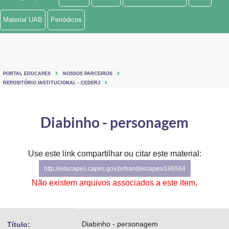
Ministério de Minas e Energia
Material UAB
Periódicos
Ministério da Ciência, Tecnologia, Inovações e Comunicações
Ministério do Meio Ambiente
PORTAL EDUCAPES
NOSSOS PARCEIROS
Ministério do Turismo
REPOSITÓRIO INSTITUCIONAL - CEDERJ
Ministério do Desenvolvimento Regional
Diabinho - personagem
Controladoria-Geral da União
Ministério da Mulher, da Família e dos Direitos Humanos
Use este link compartilhar ou citar este material:
http://educapes.capes.gov.br/handle/capes/186564
Secretaria-Geral
Não existem arquivos associados a este item.
Secretaria de Governo
Gabinete de Segurança Institucional
Diabinho - personagem
Título: