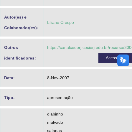
Advocacia-Geral da União
Autor(es) e
Banco Central do Brasil
Liliane Crespo
Colaborador(es):
Planalto
Outros
https://canalcederj.cecierj.edu.br/recurso/300
Acessar
identificadores:
Data:
8-Nov-2007
Tipo:
apresentação
diabinho
malvado
satanas