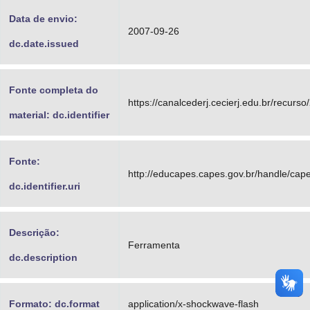
Data de envio:
2007-09-26
dc.date.issued
Fonte completa do
https://canalcederj.cecierj.edu.br/recurso
material: dc.identifier
Fonte:
http://educapes.capes.gov.br/handle/ca
dc.identifier.uri
Descrição:
Ferramenta
dc.description
Formato: dc.format
application/x-shockwave-flash