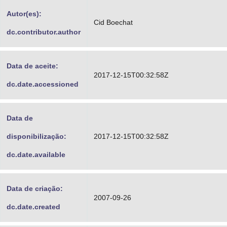
Advocacia-Geral da União
Autor(es):
Cid Boechat
dc.contributor.author
Banco Central do Brasil
Planalto
Data de aceite:
2017-12-15T00:32:58Z
dc.date.accessioned
Data de
disponibilização:
2017-12-15T00:32:58Z
dc.date.available
Data de criação:
2007-09-26
dc.date.created