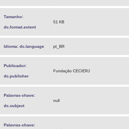
Tamanho:
51 KB
dc.format.extent
Idioma: dc.language
pt_BR
Publicador:
Fundação CECIERJ
dc.publisher
Palavras-chave:
null
dc.subject
Palavras-chave: