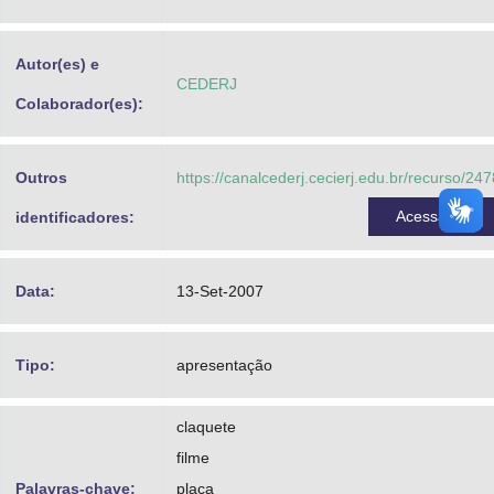
Advocacia-Geral da União
Autor(es) e
Banco Central do Brasil
CEDERJ
Colaborador(es):
Planalto
Outros
https://canalcederj.cecierj.edu.br/recurso/247
Acessar
identificadores:
Data:
13-Set-2007
Tipo:
apresentação
claquete
filme
Palavras-chave:
placa