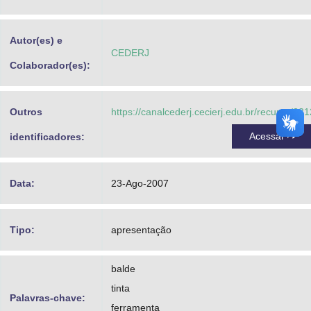
Advocacia-Geral da União
Autor(es) e
Banco Central do Brasil
CEDERJ
Colaborador(es):
Planalto
Outros
https://canalcederj.cecierj.edu.br/recurso/231
Acessar
identificadores:
Data:
23-Ago-2007
Tipo:
apresentação
balde
tinta
Palavras-chave:
ferramenta