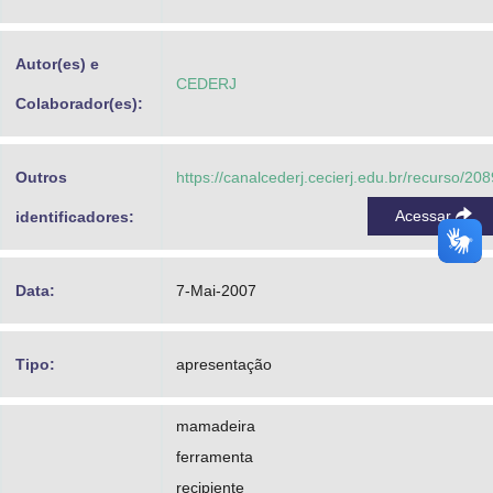
Advocacia-Geral da União
Autor(es) e
Banco Central do Brasil
CEDERJ
Colaborador(es):
Planalto
Outros
https://canalcederj.cecierj.edu.br/recurso/208
Acessar
identificadores:
Data:
7-Mai-2007
Tipo:
apresentação
mamadeira
ferramenta
recipiente