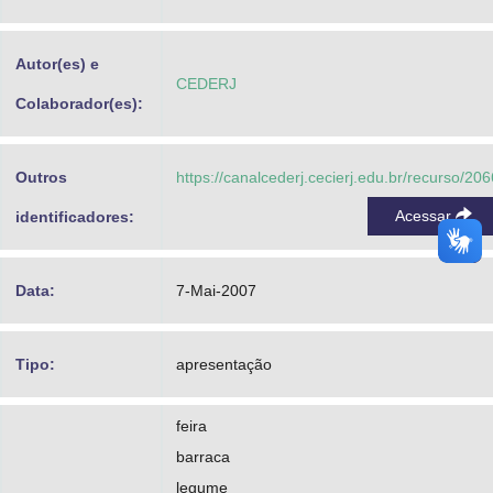
Advocacia-Geral da União
Autor(es) e
Banco Central do Brasil
CEDERJ
Colaborador(es):
Planalto
Outros
https://canalcederj.cecierj.edu.br/recurso/206
Acessar
identificadores:
Data:
7-Mai-2007
Tipo:
apresentação
feira
barraca
legume