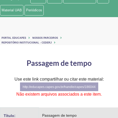
Ministério de Minas e Energia
Material UAB
Periódicos
Ministério da Ciência, Tecnologia, Inovações e Comunicações
Ministério do Meio Ambiente
PORTAL EDUCAPES
NOSSOS PARCEIROS
Ministério do Turismo
REPOSITÓRIO INSTITUCIONAL - CEDERJ
Ministério do Desenvolvimento Regional
Passagem de tempo
Controladoria-Geral da União
Ministério da Mulher, da Família e dos Direitos Humanos
Use este link compartilhar ou citar este material:
http://educapes.capes.gov.br/handle/capes/186044
Secretaria-Geral
Não existem arquivos associados a este item.
Secretaria de Governo
Gabinete de Segurança Institucional
Passagem de tempo
Título: