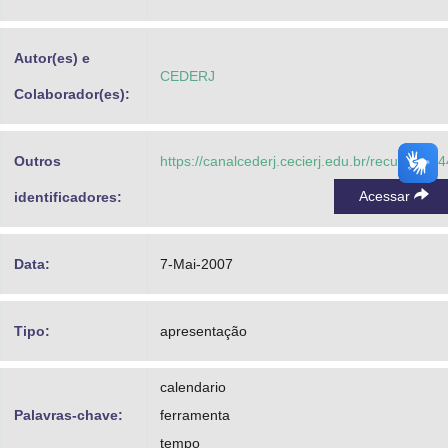
Advocacia-Geral da União
Autor(es) e
Banco Central do Brasil
CEDERJ
Colaborador(es):
Planalto
Outros
https://canalcederj.cecierj.edu.br/recurso/204
Acessar
identificadores:
Data:
7-Mai-2007
Tipo:
apresentação
calendario
Palavras-chave:
ferramenta
tempo