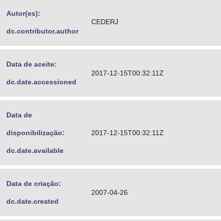
Advocacia-Geral da União
Autor(es):
CEDERJ
dc.contributor.author
Banco Central do Brasil
Planalto
Data de aceite:
2017-12-15T00:32:11Z
dc.date.accessioned
Data de
disponibilização:
2017-12-15T00:32:11Z
dc.date.available
Data de criação:
2007-04-26
dc.date.created