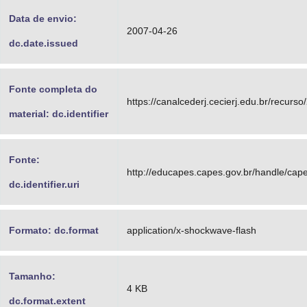
Data de envio:
2007-04-26
dc.date.issued
Fonte completa do
https://canalcederj.cecierj.edu.br/recurso
material: dc.identifier
Fonte:
http://educapes.capes.gov.br/handle/ca
dc.identifier.uri
Formato: dc.format
application/x-shockwave-flash
Tamanho:
4 KB
dc.format.extent