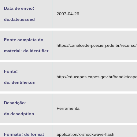
Data de envio:
2007-04-26
dc.date.issued
Fonte completa do
https://canalcederj.cecierj.edu.br/recurso
material: dc.identifier
Fonte:
http://educapes.capes.gov.br/handle/ca
dc.identifier.uri
Descrição:
Ferramenta
dc.description
Formato: dc.format
application/x-shockwave-flash