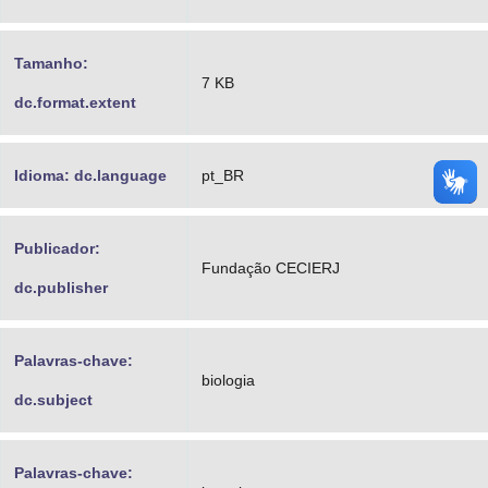
Tamanho:
7 KB
dc.format.extent
Idioma: dc.language
pt_BR
Publicador:
Fundação CECIERJ
dc.publisher
Palavras-chave:
biologia
dc.subject
Palavras-chave: