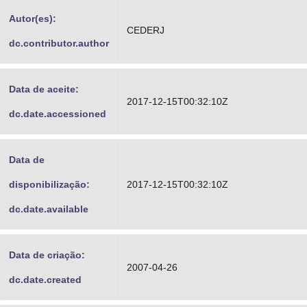
Advocacia-Geral da União
Autor(es):
CEDERJ
dc.contributor.author
Banco Central do Brasil
Planalto
Data de aceite:
2017-12-15T00:32:10Z
dc.date.accessioned
Data de
disponibilização:
2017-12-15T00:32:10Z
dc.date.available
Data de criação:
2007-04-26
dc.date.created