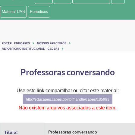
Ministério de Minas e Energia
Material UAB
Periódicos
Ministério da Ciência, Tecnologia, Inovações e Comunicações
Ministério do Meio Ambiente
PORTAL EDUCAPES
NOSSOS PARCEIROS
Ministério do Turismo
REPOSITÓRIO INSTITUCIONAL - CEDERJ
Ministério do Desenvolvimento Regional
Professoras conversando
Controladoria-Geral da União
Ministério da Mulher, da Família e dos Direitos Humanos
Use este link compartilhar ou citar este material:
http://educapes.capes.gov.br/handle/capes/185993
Secretaria-Geral
Não existem arquivos associados a este item.
Secretaria de Governo
Gabinete de Segurança Institucional
Professoras conversando
Título: