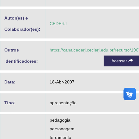
Advocacia-Geral da União
Autor(es) e
Banco Central do Brasil
CEDERJ
Colaborador(es):
Planalto
Outros
https://canalcederj.cecierj.edu.br/recurso/196
Acessar
identificadores:
Data:
18-Abr-2007
Tipo:
apresentação
pedagogia
personagem
ferramenta