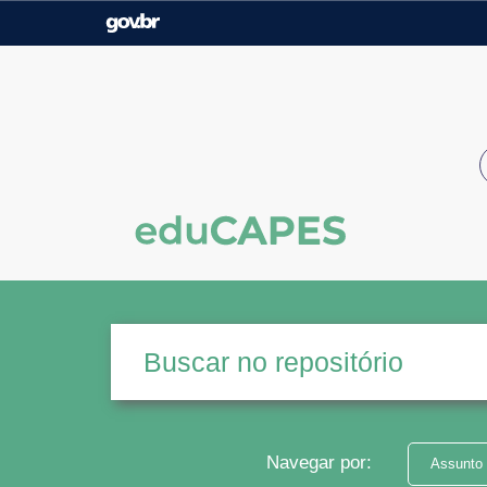
Casa Civil
Ministério da Justiça e
Segurança Pública
Ministério da Agricultura,
Ministério da Educação
Pecuária e Abastecimento
Ministério do Meio Ambiente
Ministério do Turismo
Secretaria de Governo
Gabinete de Segurança
Institucional
Navegar por:
Assunto