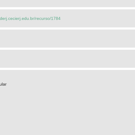
ederj.cecierj.edu.br/recurso/1784
ular