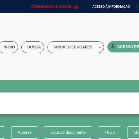
CORONAVÍRUS (COVID-19)
ACESSO À INFORMAÇÃO
Ministério da Defesa
Ministério das Relações
Mini
IR
Exteriores
PARA
O
Ministério da Cidadania
Ministério da Saúde
Mini
CONTEÚDO
ACESSO RE
INICIO
BUSCA
SOBRE O EDUCAPES
Ministério do Desenvolvimento
Controladoria-Geral da União
Minis
Regional
e do
Advocacia-Geral da União
Banco Central do Brasil
Plana
Autores
Data do documento
Título
Ma