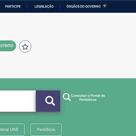
PARTICIPE
LEGISLAÇÃO
ÓRGÃOS DO GOVERNO
stério da Economia
Ministério da Infraestrutura
stério de Minas e Energia
Ministério da Ciência,
Tecnologia, Inovações e
Comunicações
STRITO
tério da Mulher, da Família
Secretaria-Geral
s Direitos Humanos
lto
terial UAB
Periódicos