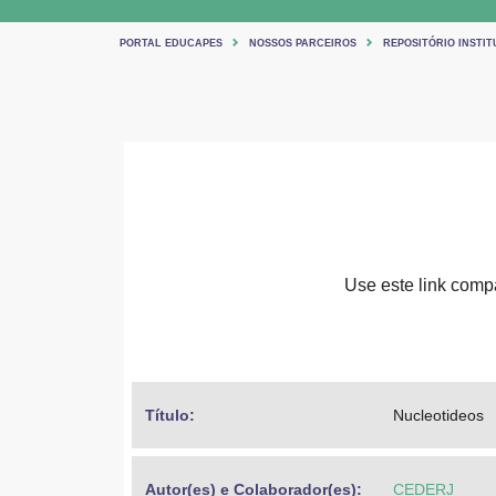
PORTAL EDUCAPES
NOSSOS PARCEIROS
REPOSITÓRIO INSTIT
Use este link compar
Título: 
Nucleotideos
Autor(es) e Colaborador(es): 
CEDERJ