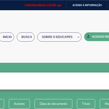
CORONAVÍRUS (COVID-19)
ACESSO À INFORMAÇÃO
Ministério da Defesa
Ministério das Relações
Mini
IR
Exteriores
PARA
O
Ministério da Cidadania
Ministério da Saúde
Mini
CONTEÚDO
ACESSO RE
INICIO
BUSCA
SOBRE O EDUCAPES
Ministério do Desenvolvimento
Controladoria-Geral da União
Minis
Regional
e do
Advocacia-Geral da União
Banco Central do Brasil
Plana
Autores
Data do documento
Título
Ma