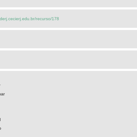
ederj.cecierj.edu.br/recurso/178
r
nar
l
o