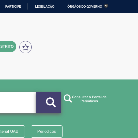
PARTICIPE
LEGISLAÇÃO
ÓRGÃOS DO GOVERNO
stério da Economia
Ministério da Infraestrutura
stério de Minas e Energia
Ministério da Ciência,
Tecnologia, Inovações e
Comunicações
STRITO
tério da Mulher, da Família
Secretaria-Geral
s Direitos Humanos
lto
terial UAB
Periódicos