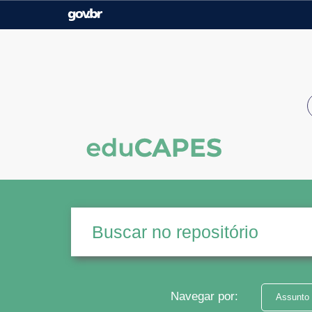
Casa Civil
Ministério da Justiça e
Segurança Pública
Ministério da Agricultura,
Ministério da Educação
Pecuária e Abastecimento
Ministério do Meio Ambiente
Ministério do Turismo
Secretaria de Governo
Gabinete de Segurança
Institucional
Navegar por:
Assunto