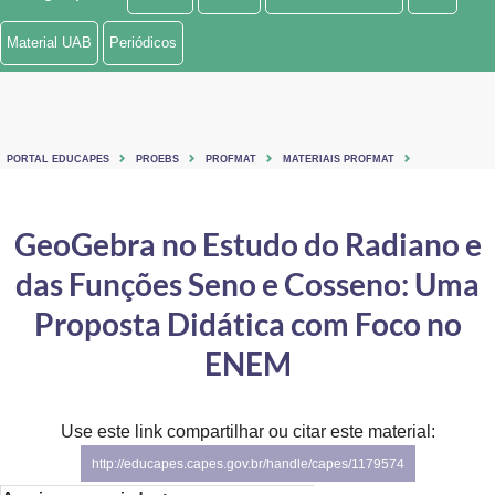
Ministério de Minas e Energia
Material UAB
Periódicos
Ministério da Ciência, Tecnologia, Inovações e Comunicações
Ministério do Meio Ambiente
PORTAL EDUCAPES
PROEBS
PROFMAT
MATERIAIS PROFMAT
Ministério do Turismo
Ministério do Desenvolvimento Regional
GeoGebra no Estudo do Radiano e
das Funções Seno e Cosseno: Uma
Controladoria-Geral da União
Proposta Didática com Foco no
Ministério da Mulher, da Família e dos Direitos Humanos
ENEM
Secretaria-Geral
Secretaria de Governo
Use este link compartilhar ou citar este material:
http://educapes.capes.gov.br/handle/capes/1179574
Gabinete de Segurança Institucional