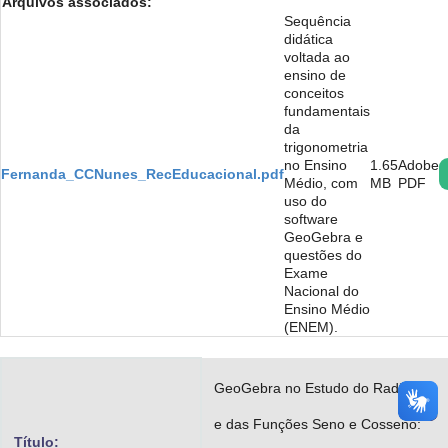
Arquivos associados:
Advocacia-Geral da União
Sequência
didática
voltada ao
Banco Central do Brasil
ensino de
conceitos
Planalto
fundamentais
da
trigonometria
no Ensino
1.65
Adobe
Fernanda_CCNunes_RecEducacional.pdf
Médio, com
MB
PDF
uso do
software
GeoGebra e
questões do
Exame
Nacional do
Ensino Médio
(ENEM).
GeoGebra no Estudo do Radiano
e das Funções Seno e Cosseno:
Título: