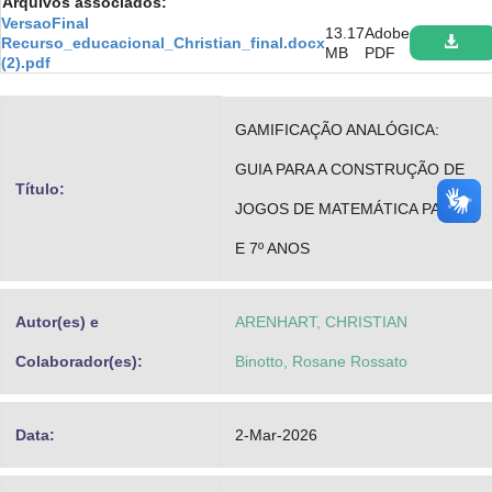
Arquivos associados:
Advocacia-Geral da União
VersaoFinal
13.17
Adobe
Recurso_educacional_Christian_final.docx
MB
PDF
(2).pdf
Banco Central do Brasil
Planalto
GAMIFICAÇÃO ANALÓGICA:
GUIA PARA A CONSTRUÇÃO DE
Título:
JOGOS DE MATEMÁTICA PARA 6º
E 7º ANOS
Autor(es) e
ARENHART, CHRISTIAN
Colaborador(es):
Binotto, Rosane Rossato
Data:
2-Mar-2026