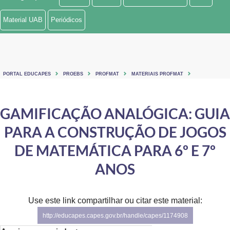
Ministério de Minas e Energia
Material UAB
Periódicos
Ministério da Ciência, Tecnologia, Inovações e Comunicações
Ministério do Meio Ambiente
PORTAL EDUCAPES
PROEBS
PROFMAT
MATERIAIS PROFMAT
Ministério do Turismo
Ministério do Desenvolvimento Regional
GAMIFICAÇÃO ANALÓGICA: GUIA
PARA A CONSTRUÇÃO DE JOGOS
Controladoria-Geral da União
DE MATEMÁTICA PARA 6º E 7º
Ministério da Mulher, da Família e dos Direitos Humanos
ANOS
Secretaria-Geral
Secretaria de Governo
Use este link compartilhar ou citar este material:
http://educapes.capes.gov.br/handle/capes/1174908
Gabinete de Segurança Institucional