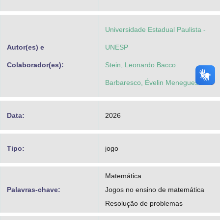
Advocacia-Geral da União
Universidade Estadual Paulista -
Banco Central do Brasil
Autor(es) e
UNESP
Planalto
Colaborador(es):
Stein, Leonardo Bacco
Barbaresco, Évelin Meneguesso
Data:
2026
Tipo:
jogo
Matemática
Palavras-chave:
Jogos no ensino de matemática
Resolução de problemas