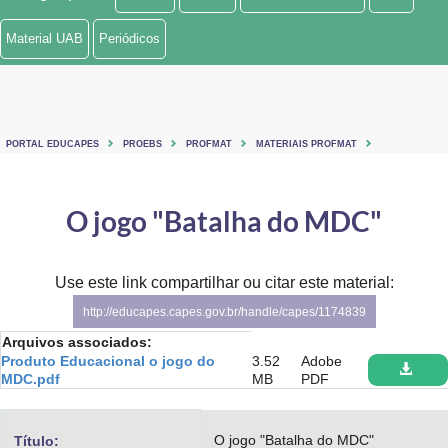
Ministério de Minas e Energia
Material UAB
Periódicos
Ministério da Ciência, Tecnologia, Inovações e Comunicações
Ministério do Meio Ambiente
PORTAL EDUCAPES
PROEBS
PROFMAT
MATERIAIS PROFMAT
Ministério do Turismo
Ministério do Desenvolvimento Regional
O jogo "Batalha do MDC"
Controladoria-Geral da União
Use este link compartilhar ou citar este material:
Ministério da Mulher, da Família e dos Direitos Humanos
http://educapes.capes.gov.br/handle/capes/1174839
Secretaria-Geral
Arquivos associados:
Produto Educacional o jogo do
3.52
Adobe
MDC.pdf
MB
PDF
Secretaria de Governo
Gabinete de Segurança Institucional
O jogo "Batalha do MDC"
Título: