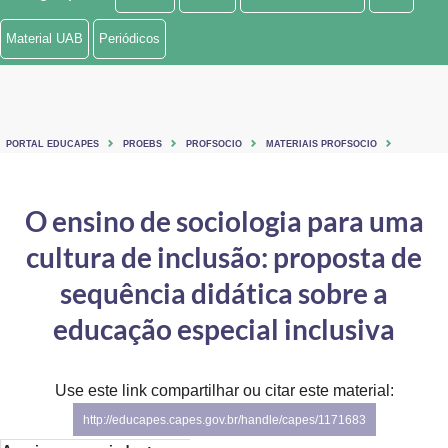
Ministério de Minas e Energia
Material UAB
Periódicos
Ministério da Ciência, Tecnologia, Inovações e Comunicações
Ministério do Meio Ambiente
PORTAL EDUCAPES
PROEBS
PROFSOCIO
MATERIAIS PROFSOCIO
Ministério do Turismo
Ministério do Desenvolvimento Regional
O ensino de sociologia para uma
cultura de inclusão: proposta de
Controladoria-Geral da União
sequência didática sobre a
Ministério da Mulher, da Família e dos Direitos Humanos
educação especial inclusiva
Secretaria-Geral
Secretaria de Governo
Use este link compartilhar ou citar este material:
http://educapes.capes.gov.br/handle/capes/1171683
Gabinete de Segurança Institucional