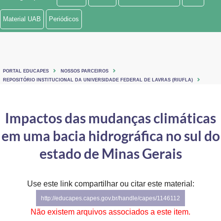
Ministério de Minas e Energia
Material UAB
Periódicos
Ministério da Ciência, Tecnologia, Inovações e Comunicações
Ministério do Meio Ambiente
PORTAL EDUCAPES
NOSSOS PARCEIROS
Ministério do Turismo
REPOSITÓRIO INSTITUCIONAL DA UNIVERSIDADE FEDERAL DE LAVRAS (RIUFLA)
Ministério do Desenvolvimento Regional
Impactos das mudanças climáticas
Controladoria-Geral da União
em uma bacia hidrográfica no sul do
Ministério da Mulher, da Família e dos Direitos Humanos
estado de Minas Gerais
Secretaria-Geral
Use este link compartilhar ou citar este material:
Secretaria de Governo
http://educapes.capes.gov.br/handle/capes/1146112
Gabinete de Segurança Institucional
Não existem arquivos associados a este item.