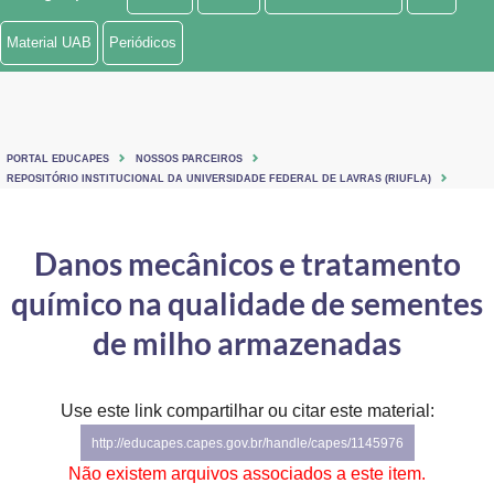
Ministério de Minas e Energia
Material UAB
Periódicos
Ministério da Ciência, Tecnologia, Inovações e Comunicações
Ministério do Meio Ambiente
PORTAL EDUCAPES
NOSSOS PARCEIROS
Ministério do Turismo
REPOSITÓRIO INSTITUCIONAL DA UNIVERSIDADE FEDERAL DE LAVRAS (RIUFLA)
Ministério do Desenvolvimento Regional
Danos mecânicos e tratamento
Controladoria-Geral da União
químico na qualidade de sementes
Ministério da Mulher, da Família e dos Direitos Humanos
de milho armazenadas
Secretaria-Geral
Use este link compartilhar ou citar este material:
Secretaria de Governo
http://educapes.capes.gov.br/handle/capes/1145976
Gabinete de Segurança Institucional
Não existem arquivos associados a este item.