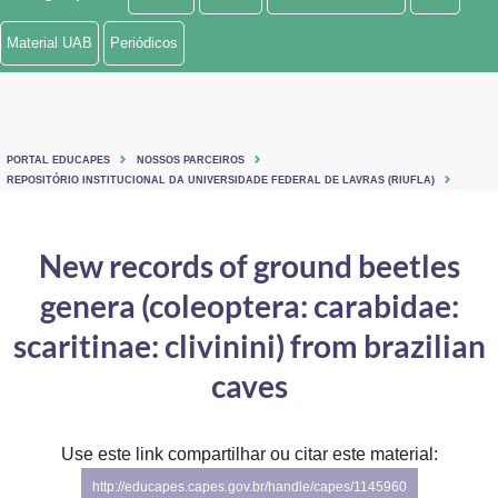
Ministério de Minas e Energia
Material UAB
Periódicos
Ministério da Ciência, Tecnologia, Inovações e Comunicações
Ministério do Meio Ambiente
PORTAL EDUCAPES
NOSSOS PARCEIROS
Ministério do Turismo
REPOSITÓRIO INSTITUCIONAL DA UNIVERSIDADE FEDERAL DE LAVRAS (RIUFLA)
Ministério do Desenvolvimento Regional
New records of ground beetles
Controladoria-Geral da União
genera (coleoptera: carabidae:
Ministério da Mulher, da Família e dos Direitos Humanos
scaritinae: clivinini) from brazilian
Secretaria-Geral
caves
Secretaria de Governo
Use este link compartilhar ou citar este material:
Gabinete de Segurança Institucional
http://educapes.capes.gov.br/handle/capes/1145960