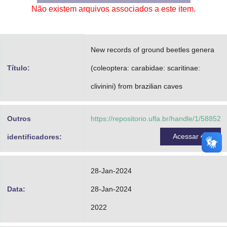
Não existem arquivos associados a este item.
Advocacia-Geral da União
Banco Central do Brasil
New records of ground beetles genera
Planalto
Título:
(coleoptera: carabidae: scaritinae:
clivinini) from brazilian caves
Outros
https://repositorio.ufla.br/handle/1/58852
Acessar
identificadores:
28-Jan-2024
Data:
28-Jan-2024
2022