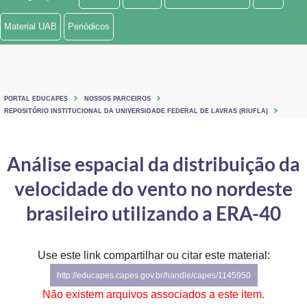
Ministério de Minas e Energia
Material UAB
Periódicos
Ministério da Ciência, Tecnologia, Inovações e Comunicações
Ministério do Meio Ambiente
PORTAL EDUCAPES
NOSSOS PARCEIROS
Ministério do Turismo
REPOSITÓRIO INSTITUCIONAL DA UNIVERSIDADE FEDERAL DE LAVRAS (RIUFLA)
Ministério do Desenvolvimento Regional
Análise espacial da distribuição da
Controladoria-Geral da União
velocidade do vento no nordeste
Ministério da Mulher, da Família e dos Direitos Humanos
brasileiro utilizando a ERA-40
Secretaria-Geral
Use este link compartilhar ou citar este material:
Secretaria de Governo
http://educapes.capes.gov.br/handle/capes/1145950
Gabinete de Segurança Institucional
Não existem arquivos associados a este item.