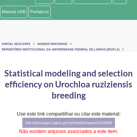
Ministério de Minas e Energia
Material UAB
Periódicos
Ministério da Ciência, Tecnologia, Inovações e Comunicações
Ministério do Meio Ambiente
PORTAL EDUCAPES
NOSSOS PARCEIROS
Ministério do Turismo
REPOSITÓRIO INSTITUCIONAL DA UNIVERSIDADE FEDERAL DE LAVRAS (RIUFLA)
Ministério do Desenvolvimento Regional
Statistical modeling and selection
Controladoria-Geral da União
efficiency on Urochloa ruziziensis
Ministério da Mulher, da Família e dos Direitos Humanos
breeding
Secretaria-Geral
Use este link compartilhar ou citar este material:
Secretaria de Governo
http://educapes.capes.gov.br/handle/capes/1145860
Gabinete de Segurança Institucional
Não existem arquivos associados a este item.