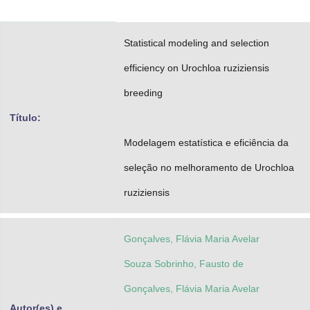
Advocacia-Geral da União
Statistical modeling and selection
Banco Central do Brasil
efficiency on Urochloa ruziziensis
Planalto
breeding
Título:
Modelagem estatística e eficiência da
seleção no melhoramento de Urochloa
ruziziensis
Gonçalves, Flávia Maria Avelar
Souza Sobrinho, Fausto de
Gonçalves, Flávia Maria Avelar
Autor(es) e