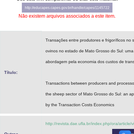
Advocacia-Geral da União
http://educapes.capes.gov.br/handle/capes/1145722
Não existem arquivos associados a este item.
Banco Central do Brasil
Planalto
Transações entre produtores e frigoríficos no 
ovinos no estado de Mato Grosso do Sul: uma
abordagem pela economia dos custos de tran
Título:
Transactions between producers and processo
the sheep sector of Mato Grosso do Sul: an a
by the Transaction Costs Economics
http://revista.dae.ufla.br/index.php/ora/article/