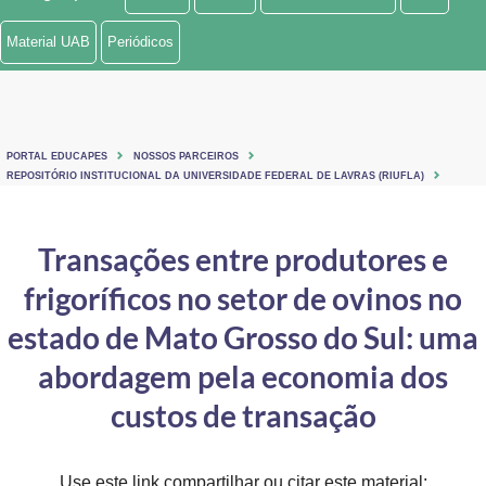
Ministério de Minas e Energia
Material UAB
Periódicos
Ministério da Ciência, Tecnologia, Inovações e Comunicações
Ministério do Meio Ambiente
PORTAL EDUCAPES
NOSSOS PARCEIROS
Ministério do Turismo
REPOSITÓRIO INSTITUCIONAL DA UNIVERSIDADE FEDERAL DE LAVRAS (RIUFLA)
Ministério do Desenvolvimento Regional
Transações entre produtores e
Controladoria-Geral da União
frigoríficos no setor de ovinos no
Ministério da Mulher, da Família e dos Direitos Humanos
estado de Mato Grosso do Sul: uma
Secretaria-Geral
abordagem pela economia dos
custos de transação
Secretaria de Governo
Gabinete de Segurança Institucional
Use este link compartilhar ou citar este material: