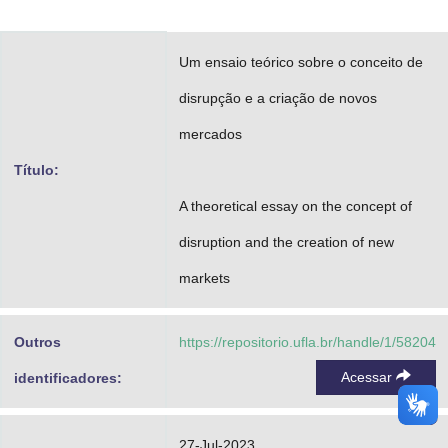
Advocacia-Geral da União
Um ensaio teórico sobre o conceito de
Banco Central do Brasil
disrupção e a criação de novos
Planalto
mercados
Título:
A theoretical essay on the concept of
disruption and the creation of new
markets
Outros
https://repositorio.ufla.br/handle/1/58204
Acessar
identificadores:
27-Jul-2023