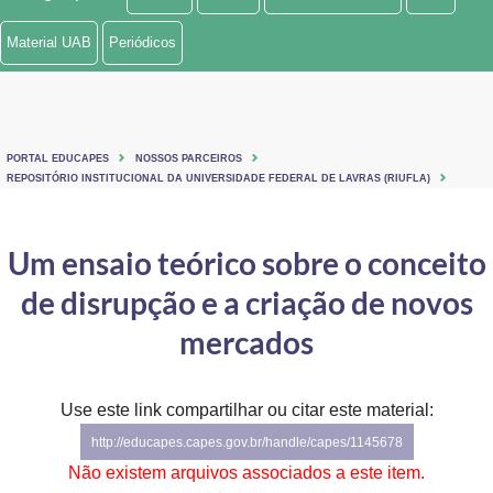
Ministério de Minas e Energia
Material UAB
Periódicos
Ministério da Ciência, Tecnologia, Inovações e Comunicações
Ministério do Meio Ambiente
PORTAL EDUCAPES
NOSSOS PARCEIROS
Ministério do Turismo
REPOSITÓRIO INSTITUCIONAL DA UNIVERSIDADE FEDERAL DE LAVRAS (RIUFLA)
Ministério do Desenvolvimento Regional
Um ensaio teórico sobre o conceito
Controladoria-Geral da União
de disrupção e a criação de novos
Ministério da Mulher, da Família e dos Direitos Humanos
mercados
Secretaria-Geral
Use este link compartilhar ou citar este material:
Secretaria de Governo
http://educapes.capes.gov.br/handle/capes/1145678
Gabinete de Segurança Institucional
Não existem arquivos associados a este item.