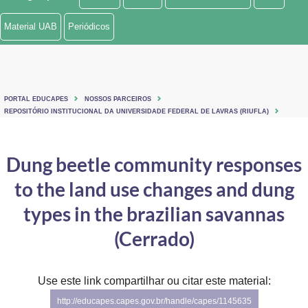
Ministério de Minas e Energia
Material UAB
Periódicos
Ministério da Ciência, Tecnologia, Inovações e Comunicações
Ministério do Meio Ambiente
PORTAL EDUCAPES
NOSSOS PARCEIROS
Ministério do Turismo
REPOSITÓRIO INSTITUCIONAL DA UNIVERSIDADE FEDERAL DE LAVRAS (RIUFLA)
Ministério do Desenvolvimento Regional
Dung beetle community responses
Controladoria-Geral da União
to the land use changes and dung
Ministério da Mulher, da Família e dos Direitos Humanos
types in the brazilian savannas
Secretaria-Geral
(Cerrado)
Secretaria de Governo
Use este link compartilhar ou citar este material:
Gabinete de Segurança Institucional
http://educapes.capes.gov.br/handle/capes/1145635