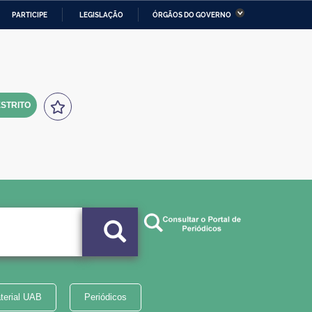
PARTICIPE
LEGISLAÇÃO
ÓRGÃOS DO GOVERNO
stério da Economia
Ministério da Infraestrutura
stério de Minas e Energia
Ministério da Ciência,
Tecnologia, Inovações e
Comunicações
STRITO
tério da Mulher, da Família
Secretaria-Geral
s Direitos Humanos
lto
terial UAB
Periódicos