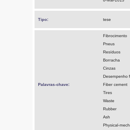
8-Mai-2015
Tipo: 
tese
Fibrocimento
Pneus
Resíduos
Borracha
Cinzas
Desempenho f
Palavras-chave: 
Fiber cement
Tires
Waste
Rubber
Ash
Physical-mech