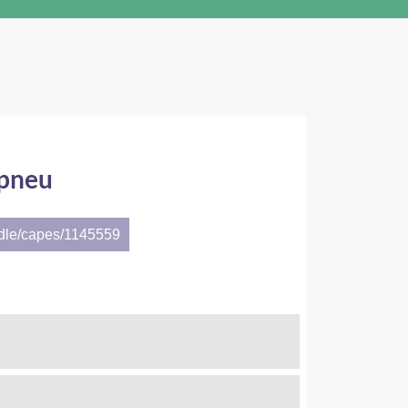
 pneu
ndle/capes/1145559