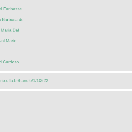
l Farinasse
a Barbosa de
 Maria Dal
val Marin
d Cardoso
orio.ufla.br/handle/1/10622