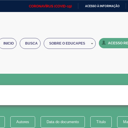
CORONAVÍRUS (COVID-19)
ACESSO À INFORMAÇÃO
Ministério da Defesa
Ministério das Relações
Mini
IR
Exteriores
PARA
O
Ministério da Cidadania
Ministério da Saúde
Mini
CONTEÚDO
ACESSO RE
INICIO
BUSCA
SOBRE O EDUCAPES
Ministério do Desenvolvimento
Controladoria-Geral da União
Minis
Regional
e do
Advocacia-Geral da União
Banco Central do Brasil
Plana
Autores
Data do documento
Título
Ma