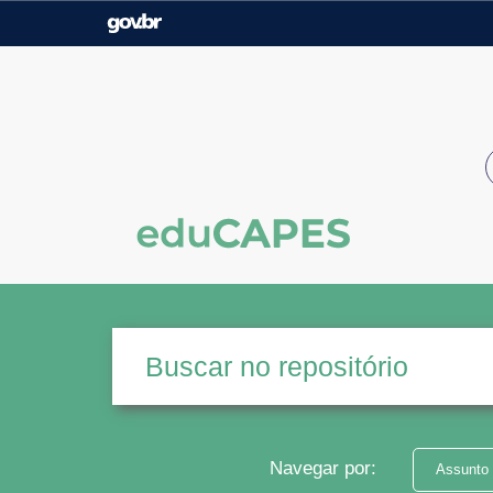
Casa Civil
Ministério da Justiça e
Segurança Pública
Ministério da Agricultura,
Ministério da Educação
Pecuária e Abastecimento
Ministério do Meio Ambiente
Ministério do Turismo
Secretaria de Governo
Gabinete de Segurança
Institucional
Navegar por:
Assunto