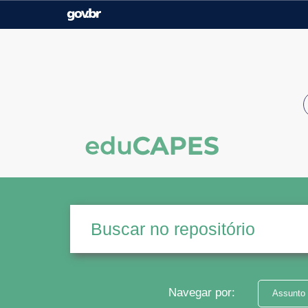
Casa Civil
Ministério da Justiça e
Segurança Pública
Ministério da Agricultura,
Ministério da Educação
Pecuária e Abastecimento
Ministério do Meio Ambiente
Ministério do Turismo
Secretaria de Governo
Gabinete de Segurança
Institucional
Navegar por:
Assunto