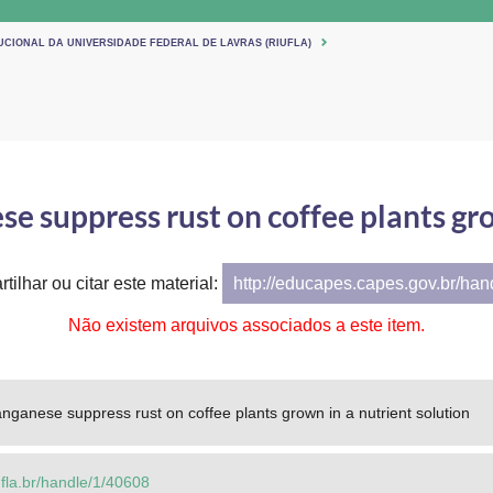
UCIONAL DA UNIVERSIDADE FEDERAL DE LAVRAS (RIUFLA)
e suppress rust on coffee plants gro
tilhar ou citar este material:
http://educapes.capes.gov.br/ha
Não existem arquivos associados a este item.
nganese suppress rust on coffee plants grown in a nutrient solution
.ufla.br/handle/1/40608