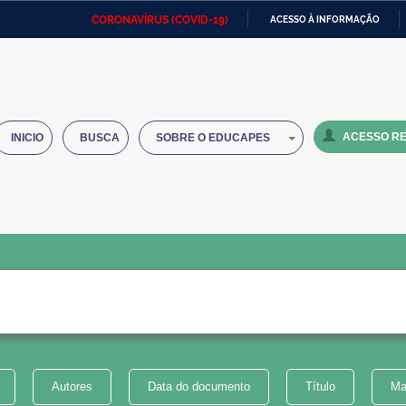
CORONAVÍRUS (COVID-19)
ACESSO À INFORMAÇÃO
Ministério da Defesa
Ministério das Relações
Mini
IR
Exteriores
PARA
O
Ministério da Cidadania
Ministério da Saúde
Mini
CONTEÚDO
ACESSO RE
INICIO
BUSCA
SOBRE O EDUCAPES
Ministério do Desenvolvimento
Controladoria-Geral da União
Minis
Regional
e do
Advocacia-Geral da União
Banco Central do Brasil
Plana
Autores
Data do documento
Título
Ma