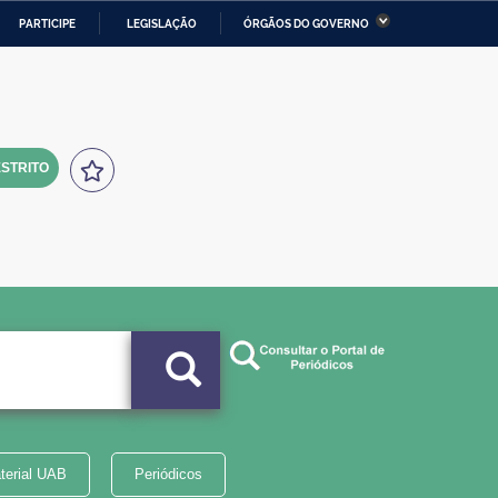
PARTICIPE
LEGISLAÇÃO
ÓRGÃOS DO GOVERNO
stério da Economia
Ministério da Infraestrutura
stério de Minas e Energia
Ministério da Ciência,
Tecnologia, Inovações e
Comunicações
STRITO
tério da Mulher, da Família
Secretaria-Geral
s Direitos Humanos
lto
terial UAB
Periódicos