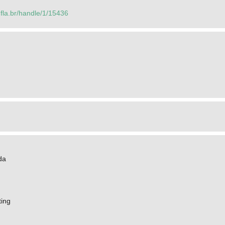
.ufla.br/handle/1/15436
da
ting