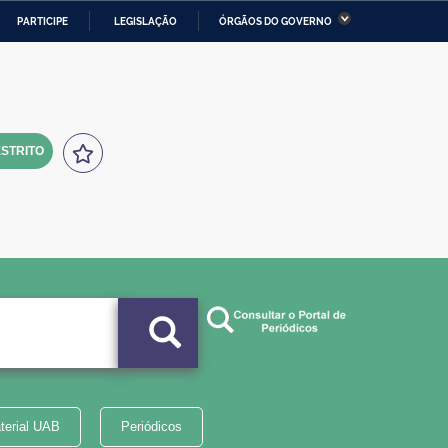
PARTICIPE
LEGISLAÇÃO
ÓRGÃOS DO GOVERNO
stério da Economia
Ministério da Infraestrutura
stério de Minas e Energia
Ministério da Ciência,
Tecnologia, Inovações e
Comunicações
STRITO
tério da Mulher, da Família
Secretaria-Geral
s Direitos Humanos
lto
terial UAB
Periódicos