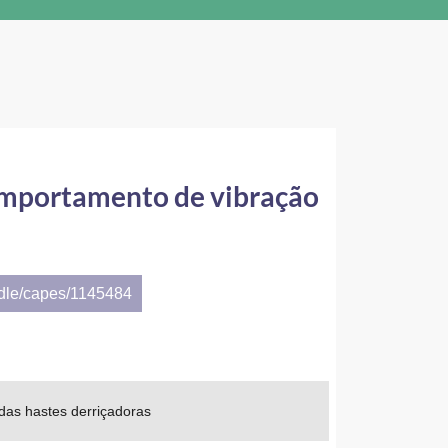
omportamento de vibração
ndle/capes/1145484
as hastes derriçadoras