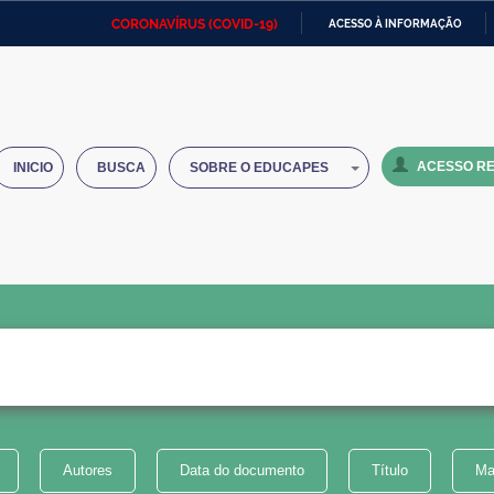
CORONAVÍRUS (COVID-19)
ACESSO À INFORMAÇÃO
Ministério da Defesa
Ministério das Relações
Mini
IR
Exteriores
PARA
O
Ministério da Cidadania
Ministério da Saúde
Mini
CONTEÚDO
ACESSO RE
INICIO
BUSCA
SOBRE O EDUCAPES
Ministério do Desenvolvimento
Controladoria-Geral da União
Minis
Regional
e do
Advocacia-Geral da União
Banco Central do Brasil
Plana
Autores
Data do documento
Título
Ma