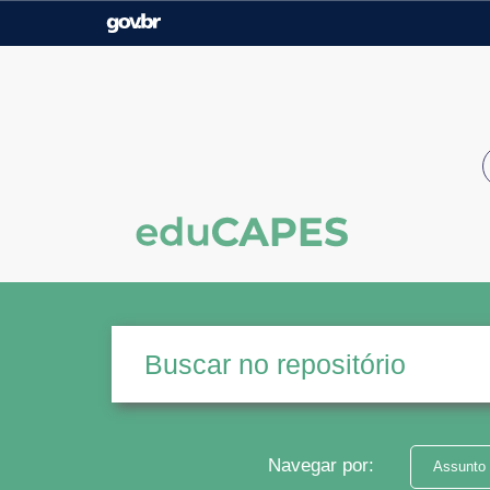
Casa Civil
Ministério da Justiça e
Segurança Pública
Ministério da Agricultura,
Ministério da Educação
Pecuária e Abastecimento
Ministério do Meio Ambiente
Ministério do Turismo
Secretaria de Governo
Gabinete de Segurança
Institucional
Navegar por:
Assunto