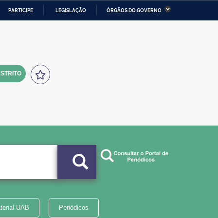
PARTICIPE
LEGISLAÇÃO
ÓRGÃOS DO GOVERNO
stério da Economia
Ministério da Infraestrutura
stério de Minas e Energia
Ministério da Ciência,
Tecnologia, Inovações e
Comunicações
STRITO
tério da Mulher, da Família
Secretaria-Geral
s Direitos Humanos
lto
terial UAB
Periódicos