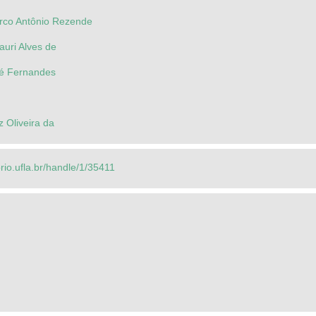
rco Antônio Rezende
auri Alves de
ué Fernandes
z Oliveira da
orio.ufla.br/handle/1/35411