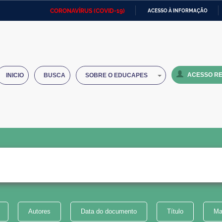
CORONAVÍRUS (COVID-19)
ACESSO À INFORMAÇÃO
Ministério da Defesa
Ministério das Relações
Mini
IR
Exteriores
PARA
O
Ministério da Cidadania
Ministério da Saúde
Mini
CONTEÚDO
ACESSO RE
INICIO
BUSCA
SOBRE O EDUCAPES
Ministério do Desenvolvimento
Controladoria-Geral da União
Minis
Regional
e do
Advocacia-Geral da União
Banco Central do Brasil
Plana
Autores
Data do documento
Título
Ma