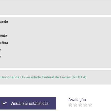
lantio
mento
anting
e
h
stitucional da Universidade Federal de Lavras (RIUFLA)
Avaliação
Visualizar estatísticas