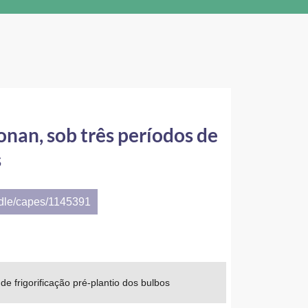
onan, sob três períodos de
s
ndle/capes/1145391
de frigorificação pré-plantio dos bulbos