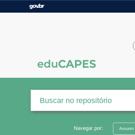
Casa Civil
Ministério da Justiça e
Segurança Pública
Ministério da Agricultura,
Ministério da Educação
Pecuária e Abastecimento
Ministério do Meio Ambiente
Ministério do Turismo
Secretaria de Governo
Gabinete de Segurança
Institucional
Navegar por:
Assunto