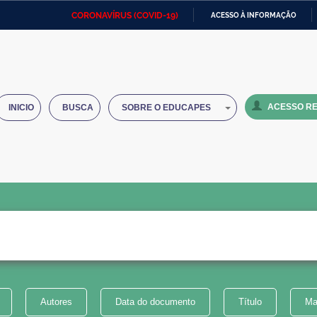
CORONAVÍRUS (COVID-19)
ACESSO À INFORMAÇÃO
Ministério da Defesa
Ministério das Relações
Mini
IR
Exteriores
PARA
O
Ministério da Cidadania
Ministério da Saúde
Mini
CONTEÚDO
ACESSO RE
INICIO
BUSCA
SOBRE O EDUCAPES
Ministério do Desenvolvimento
Controladoria-Geral da União
Minis
Regional
e do
Advocacia-Geral da União
Banco Central do Brasil
Plana
Autores
Data do documento
Título
Ma