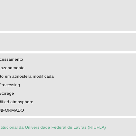
ocessamento
rmazenamento
o em atmosfera modificada
Processing
Storage
dified atmosphere
INFORMADO
stitucional da Universidade Federal de Lavras (RIUFLA)