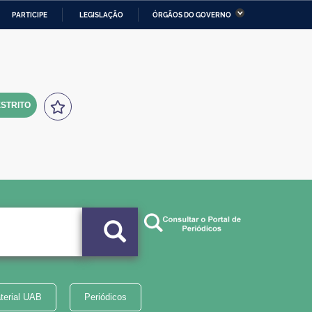
PARTICIPE
LEGISLAÇÃO
ÓRGÃOS DO GOVERNO
stério da Economia
Ministério da Infraestrutura
stério de Minas e Energia
Ministério da Ciência,
Tecnologia, Inovações e
Comunicações
STRITO
tério da Mulher, da Família
Secretaria-Geral
s Direitos Humanos
lto
terial UAB
Periódicos