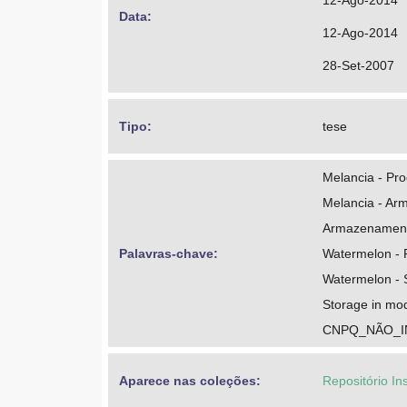
12-Ago-2014
Data: 
12-Ago-2014
28-Set-2007
Tipo: 
tese
Melancia - Pr
Melancia - A
Armazenament
Palavras-chave: 
Watermelon - 
Watermelon - 
Storage in mo
CNPQ_NÃO_
Aparece nas coleções:
Repositório In