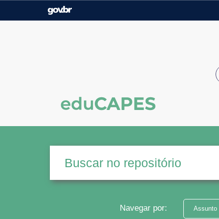
Casa Civil
Ministério da Justiça e
Segurança Pública
Ministério da Agricultura,
Ministério da Educação
Pecuária e Abastecimento
Ministério do Meio Ambiente
Ministério do Turismo
Secretaria de Governo
Gabinete de Segurança
Institucional
Navegar por:
Assunto