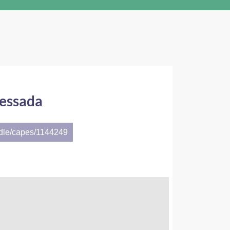
essada
ndle/capes/1144249