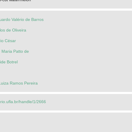
uardo Valério de Barros
los de Oliveira
rio César
 Maria Patto de
ide Botrel
 Luiza Ramos Pereira
orio.ufla.br/handle/1/2666