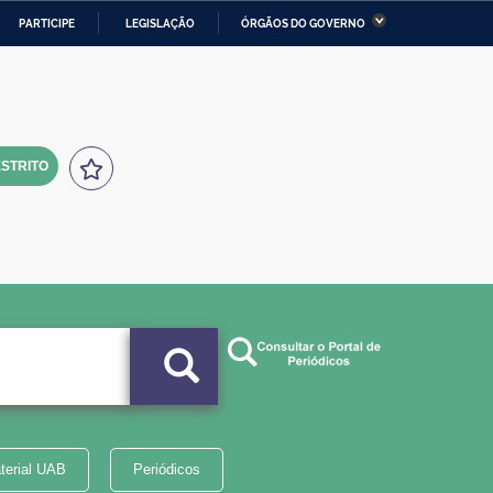
PARTICIPE
LEGISLAÇÃO
ÓRGÃOS DO GOVERNO
stério da Economia
Ministério da Infraestrutura
stério de Minas e Energia
Ministério da Ciência,
Tecnologia, Inovações e
Comunicações
STRITO
tério da Mulher, da Família
Secretaria-Geral
s Direitos Humanos
lto
terial UAB
Periódicos