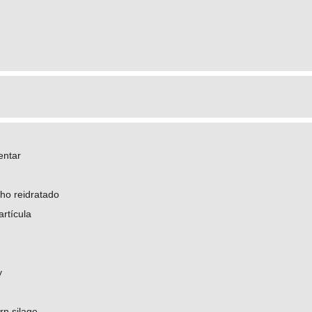
entar
ho reidratado
rtícula
y
rn silage