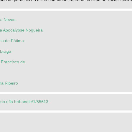
os Neves
ta Apocalypse Nogueira
na de Fátima
 Braga
 Francisco de
a Ribeiro
orio.ufla.br/handle/1/55613