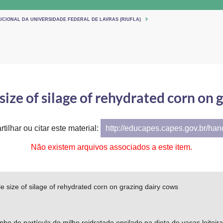
UCIONAL DA UNIVERSIDADE FEDERAL DE LAVRAS (RIUFLA)
 size of silage of rehydrated corn on
tilhar ou citar este material:
http://educapes.capes.gov.br/ha
Não existem arquivos associados a este item.
cle size of silage of rehydrated corn on grazing dairy cows
nho de partícula do milho reidratado ensilado na dieta de vacas leiteir