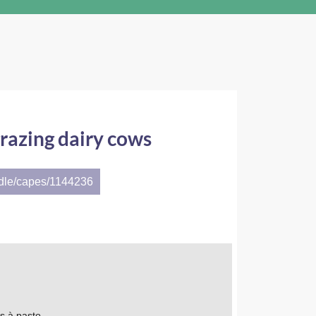
 grazing dairy cows
ndle/capes/1144236
as à pasto