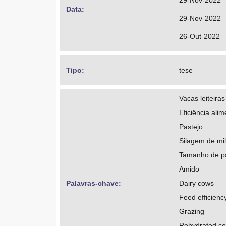
29-Nov-2022
Data: 
29-Nov-2022
26-Out-2022
Tipo: 
tese
Vacas leiteiras
Eficiência alim
Pastejo
Silagem de mil
Tamanho de pa
Amido
Palavras-chave: 
Dairy cows
Feed efficienc
Grazing
Rehydrated co