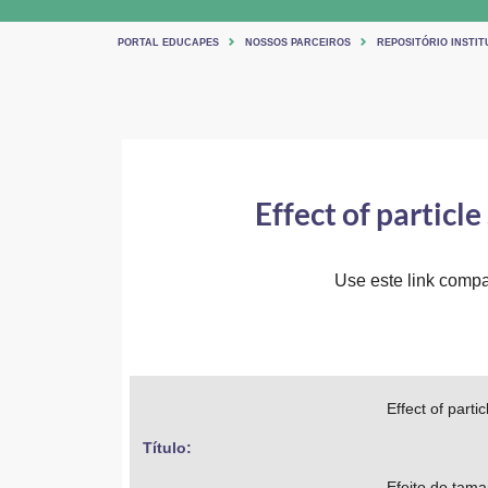
PORTAL EDUCAPES
NOSSOS PARCEIROS
REPOSITÓRIO INSTIT
Effect of particle
Use este link compar
Effect of parti
Título: 
Efeito do tama