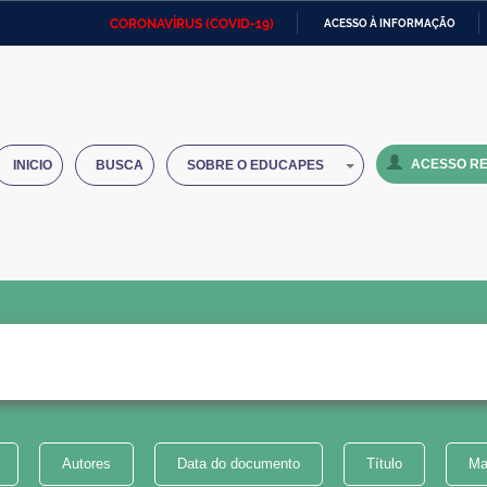
CORONAVÍRUS (COVID-19)
ACESSO À INFORMAÇÃO
Ministério da Defesa
Ministério das Relações
Mini
IR
Exteriores
PARA
O
Ministério da Cidadania
Ministério da Saúde
Mini
CONTEÚDO
ACESSO RE
INICIO
BUSCA
SOBRE O EDUCAPES
Ministério do Desenvolvimento
Controladoria-Geral da União
Minis
Regional
e do
Advocacia-Geral da União
Banco Central do Brasil
Plana
Autores
Data do documento
Título
Ma