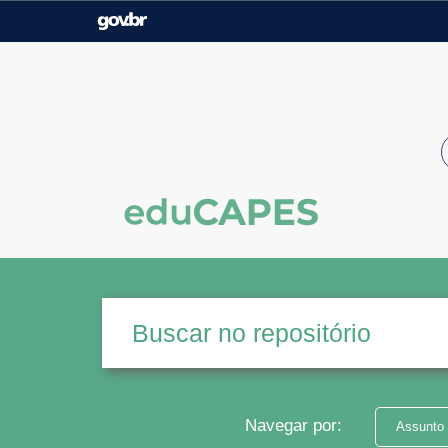
Casa Civil
Ministério da Justiça e
Segurança Pública
Ministério da Agricultura,
Ministério da Educação
Pecuária e Abastecimento
Ministério do Meio Ambiente
Ministério do Turismo
Secretaria de Governo
Gabinete de Segurança
Institucional
Navegar por:
Assunto