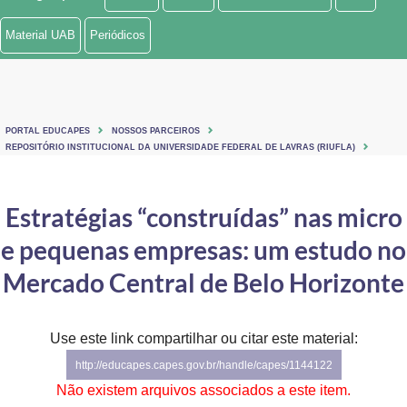
Ministério de Minas e Energia
Material UAB
Periódicos
Ministério da Ciência, Tecnologia, Inovações e Comunicações
Ministério do Meio Ambiente
PORTAL EDUCAPES
NOSSOS PARCEIROS
Ministério do Turismo
REPOSITÓRIO INSTITUCIONAL DA UNIVERSIDADE FEDERAL DE LAVRAS (RIUFLA)
Ministério do Desenvolvimento Regional
Estratégias “construídas” nas micro
Controladoria-Geral da União
e pequenas empresas: um estudo no
Ministério da Mulher, da Família e dos Direitos Humanos
Mercado Central de Belo Horizonte
Secretaria-Geral
Use este link compartilhar ou citar este material:
Secretaria de Governo
http://educapes.capes.gov.br/handle/capes/1144122
Gabinete de Segurança Institucional
Não existem arquivos associados a este item.