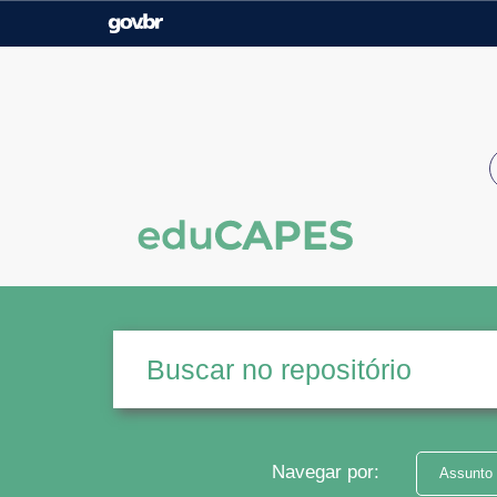
Casa Civil
Ministério da Justiça e
Segurança Pública
Ministério da Agricultura,
Ministério da Educação
Pecuária e Abastecimento
Ministério do Meio Ambiente
Ministério do Turismo
Secretaria de Governo
Gabinete de Segurança
Institucional
Navegar por:
Assunto