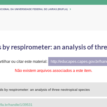
UCIONAL DA UNIVERSIDADE FEDERAL DE LAVRAS (RIUFLA)
by respirometer: an analysis of thre
tilhar ou citar este material:
http://educapes.capes.gov.br/ha
Não existem arquivos associados a este item.
s by respirometer: an analysis of three neotropical species
.ufla.br/handle/1/39531