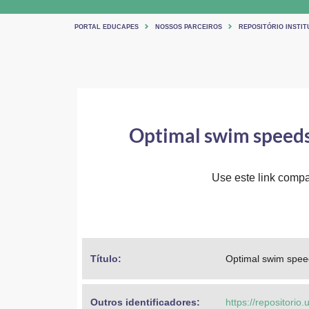
PORTAL EDUCAPES
NOSSOS PARCEIROS
REPOSITÓRIO INSTIT
Optimal swim speeds 
Use este link compar
Título: 
Optimal swim speed
Outros identificadores: 
https://repositorio