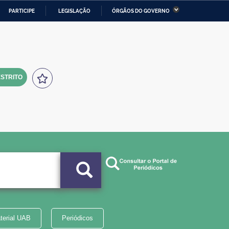
PARTICIPE
LEGISLAÇÃO
ÓRGÃOS DO GOVERNO
stério da Economia
Ministério da Infraestrutura
stério de Minas e Energia
Ministério da Ciência,
Tecnologia, Inovações e
Comunicações
STRITO
tério da Mulher, da Família
Secretaria-Geral
s Direitos Humanos
lto
terial UAB
Periódicos