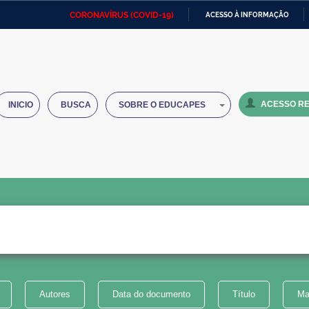
CORONAVÍRUS (COVID-19)
ACESSO À INFORMAÇÃO
Ministério da Defesa
Ministério das Relações
Mini
IR
Exteriores
PARA
O
Ministério da Cidadania
Ministério da Saúde
Mini
CONTEÚDO
ACESSO RE
INICIO
BUSCA
SOBRE O EDUCAPES
Ministério do Desenvolvimento
Controladoria-Geral da União
Minis
Regional
e do
Advocacia-Geral da União
Banco Central do Brasil
Plana
Autores
Data do documento
Título
Ma