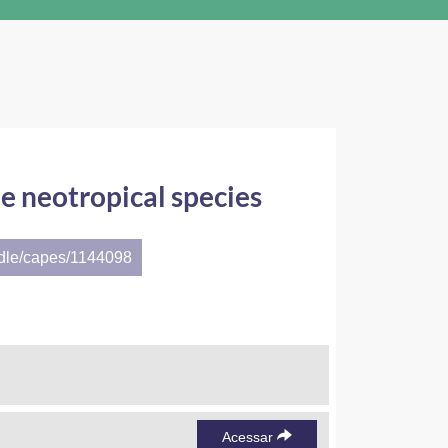
e neotropical species
ndle/capes/1144098
Acessar