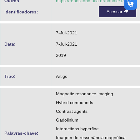
Outros
https://repositorio.ufla.br/handle/1/46675
Acessar
identificadores:
7-Jul-2021
Data:
7-Jul-2021
2019
Tipo:
Artigo
Magnetic resonance imaging
Hybrid compounds
Contrast agents
Gadolinium
Interactions hyperfine
Palavras-chave:
Imagem de ressonância magnética