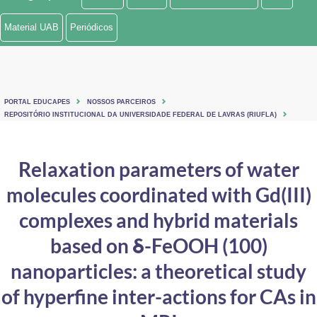
Ministério de Minas e Energia
Material UAB
Periódicos
Ministério da Ciência, Tecnologia, Inovações e Comunicações
Ministério do Meio Ambiente
PORTAL EDUCAPES
NOSSOS PARCEIROS
Ministério do Turismo
REPOSITÓRIO INSTITUCIONAL DA UNIVERSIDADE FEDERAL DE LAVRAS (RIUFLA)
Ministério do Desenvolvimento Regional
Relaxation parameters of water
Controladoria-Geral da União
molecules coordinated with Gd(III)
Ministério da Mulher, da Família e dos Direitos Humanos
complexes and hybrid materials
Secretaria-Geral
based on δ-FeOOH (100)
nanoparticles: a theoretical study
Secretaria de Governo
of hyperfine inter-actions for CAs in
Gabinete de Segurança Institucional