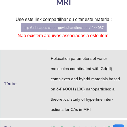
MRI
Advocacia-Geral da União
Banco Central do Brasil
Use este link compartilhar ou citar este material:
http://educapes.capes.gov.br/handle/capes/1144087
Planalto
Não existem arquivos associados a este item.
Relaxation parameters of water
molecules coordinated with Gd(III)
complexes and hybrid materials based
Título:
on δ-FeOOH (100) nanoparticles: a
theoretical study of hyperfine inter-
actions for CAs in MRI