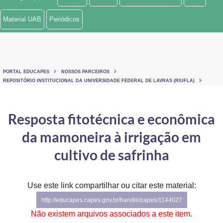
Ministério de Minas e Energia
Material UAB
Periódicos
Ministério da Ciência, Tecnologia, Inovações e Comunicações
Ministério do Meio Ambiente
PORTAL EDUCAPES
NOSSOS PARCEIROS
Ministério do Turismo
REPOSITÓRIO INSTITUCIONAL DA UNIVERSIDADE FEDERAL DE LAVRAS (RIUFLA)
Ministério do Desenvolvimento Regional
Resposta fitotécnica e econômica
Controladoria-Geral da União
da mamoneira à irrigação em
Ministério da Mulher, da Família e dos Direitos Humanos
cultivo de safrinha
Secretaria-Geral
Use este link compartilhar ou citar este material:
Secretaria de Governo
http://educapes.capes.gov.br/handle/capes/1144027
Gabinete de Segurança Institucional
Não existem arquivos associados a este item.