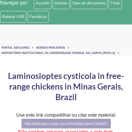
Navegar por:
Assunto
Autores
Data do documento
Título
Ministério de Minas e Energia
Material UAB
Periódicos
Ministério da Ciência, Tecnologia, Inovações e Comunicações
Ministério do Meio Ambiente
Ministério do Turismo
PORTAL EDUCAPES
NOSSOS PARCEIROS
REPOSITÓRIO INSTITUCIONAL DA UNIVERSIDADE FEDERAL DE LAVRAS (RIUFLA)
Ministério do Desenvolvimento Regional
Laminosioptes cysticola in free-
Controladoria-Geral da União
range chickens in Minas Gerais,
Ministério da Mulher, da Família e dos Direitos Humanos
Brazil
Secretaria-Geral
Secretaria de Governo
Use este link compartilhar ou citar este material:
http://educapes.capes.gov.br/handle/capes/1144001
Gabinete de Segurança Institucional
Não existem arquivos associados a este item.