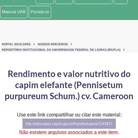
Ministério de Minas e Energia
Material UAB
Periódicos
Ministério da Ciência, Tecnologia, Inovações e Comunicações
Ministério do Meio Ambiente
PORTAL EDUCAPES
NOSSOS PARCEIROS
Ministério do Turismo
REPOSITÓRIO INSTITUCIONAL DA UNIVERSIDADE FEDERAL DE LAVRAS (RIUFLA)
Ministério do Desenvolvimento Regional
Rendimento e valor nutritivo do
Controladoria-Geral da União
capim elefante (Pennisetum
Ministério da Mulher, da Família e dos Direitos Humanos
purpureum Schum.) cv. Cameroon
Secretaria-Geral
Use este link compartilhar ou citar este material:
Secretaria de Governo
http://educapes.capes.gov.br/handle/capes/1143971
Gabinete de Segurança Institucional
Não existem arquivos associados a este item.