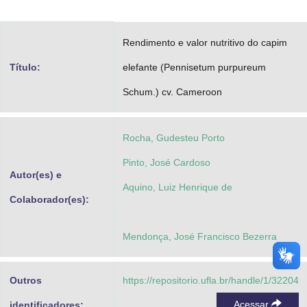
Advocacia-Geral da União
Rendimento e valor nutritivo do capim
Banco Central do Brasil
Título:
elefante (Pennisetum purpureum
Planalto
Schum.) cv. Cameroon
Rocha, Gudesteu Porto
Pinto, José Cardoso
Autor(es) e
Aquino, Luiz Henrique de
Colaborador(es):
Mendonça, José Francisco Bezerra
Outros
https://repositorio.ufla.br/handle/1/32204
Acessar
identificadores: