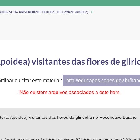
UCIONAL DA UNIVERSIDADE FEDERAL DE LAVRAS (RIUFLA)
idea) visitantes das flores de glir
tilhar ou citar este material:
http://educapes.capes.gov.br/ha
Não existem arquivos associados a este item.
ra: Apoidea) visitantes das flores de gliricídia no Recôncavo Baiano
Apoidea) visitors of gliricidia flowers (Gliricidia sepium (Jacq.) Sten