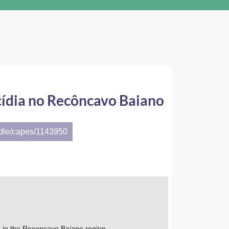
icídia no Recôncavo Baiano
ndle/capes/1143950
d.) in the Reconcavo Baiano region