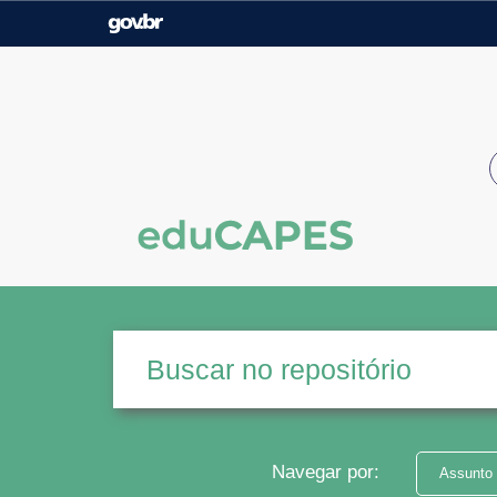
Casa Civil
Ministério da Justiça e
Segurança Pública
Ministério da Agricultura,
Ministério da Educação
Pecuária e Abastecimento
Ministério do Meio Ambiente
Ministério do Turismo
Secretaria de Governo
Gabinete de Segurança
Institucional
Navegar por:
Assunto