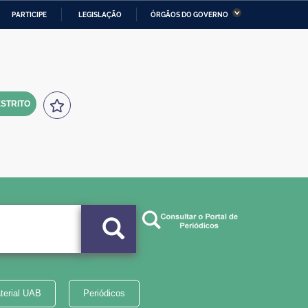
PARTICIPE
LEGISLAÇÃO
ÓRGÃOS DO GOVERNO
stério da Economia
Ministério da Infraestrutura
stério de Minas e Energia
Ministério da Ciência,
Tecnologia, Inovações e
Comunicações
STRITO
tério da Mulher, da Família
Secretaria-Geral
s Direitos Humanos
lto
terial UAB
Periódicos