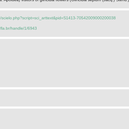
br/scielo.php?script=sci_arttext&pid=S1413-70542009000200038
.ufla.br/handle/1/6943