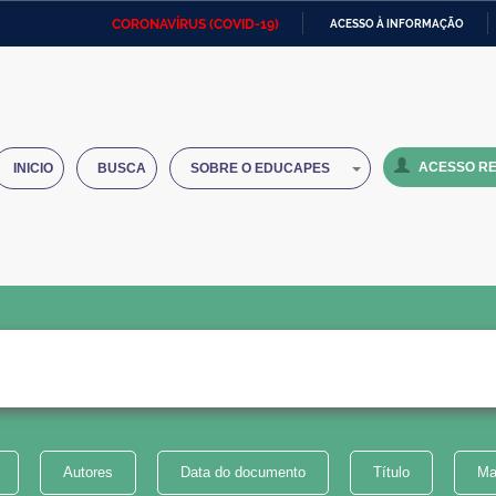
CORONAVÍRUS (COVID-19)
ACESSO À INFORMAÇÃO
Ministério da Defesa
Ministério das Relações
Mini
IR
Exteriores
PARA
O
Ministério da Cidadania
Ministério da Saúde
Mini
CONTEÚDO
ACESSO RE
INICIO
BUSCA
SOBRE O EDUCAPES
Ministério do Desenvolvimento
Controladoria-Geral da União
Minis
Regional
e do
Advocacia-Geral da União
Banco Central do Brasil
Plana
Autores
Data do documento
Título
Ma