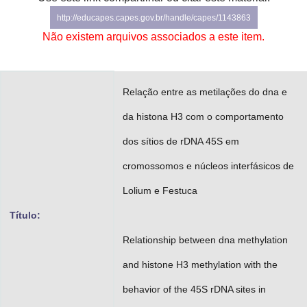
Advocacia-Geral da União
http://educapes.capes.gov.br/handle/capes/1143863
Não existem arquivos associados a este item.
Banco Central do Brasil
Planalto
Relação entre as metilações do dna e
da histona H3 com o comportamento
dos sítios de rDNA 45S em
cromossomos e núcleos interfásicos de
Lolium e Festuca
Título:
Relationship between dna methylation
and histone H3 methylation with the
behavior of the 45S rDNA sites in