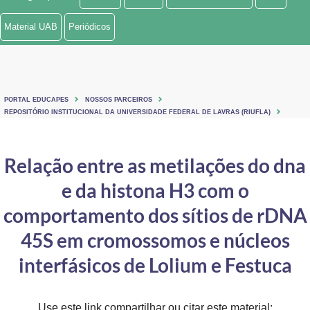
Ministério de Minas e Energia
Material UAB
Periódicos
Ministério da Ciência, Tecnologia, Inovações e Comunicações
Ministério do Meio Ambiente
PORTAL EDUCAPES
NOSSOS PARCEIROS
Ministério do Turismo
REPOSITÓRIO INSTITUCIONAL DA UNIVERSIDADE FEDERAL DE LAVRAS (RIUFLA)
Ministério do Desenvolvimento Regional
Relação entre as metilações do dna
Controladoria-Geral da União
e da histona H3 com o
Ministério da Mulher, da Família e dos Direitos Humanos
comportamento dos sítios de rDNA
Secretaria-Geral
45S em cromossomos e núcleos
interfásicos de Lolium e Festuca
Secretaria de Governo
Gabinete de Segurança Institucional
Use este link compartilhar ou citar este material: