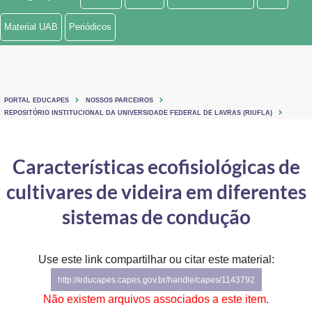
Ministério de Minas e Energia
Material UAB
Periódicos
Ministério da Ciência, Tecnologia, Inovações e Comunicações
Ministério do Meio Ambiente
PORTAL EDUCAPES
NOSSOS PARCEIROS
Ministério do Turismo
REPOSITÓRIO INSTITUCIONAL DA UNIVERSIDADE FEDERAL DE LAVRAS (RIUFLA)
Ministério do Desenvolvimento Regional
Características ecofisiológicas de
Controladoria-Geral da União
cultivares de videira em diferentes
Ministério da Mulher, da Família e dos Direitos Humanos
sistemas de condução
Secretaria-Geral
Use este link compartilhar ou citar este material:
Secretaria de Governo
http://educapes.capes.gov.br/handle/capes/1143792
Gabinete de Segurança Institucional
Não existem arquivos associados a este item.