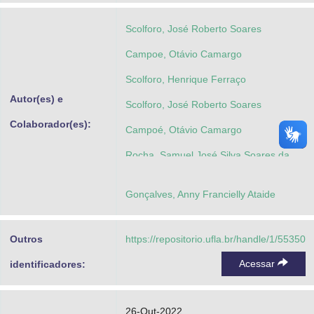
Scolforo, José Roberto Soares
Campoe, Otávio Camargo
Scolforo, Henrique Ferraço
Autor(es) e
Scolforo, José Roberto Soares
Colaborador(es):
Campoé, Otávio Camargo
Rocha, Samuel José Silva Soares da
Oliveira, Ximena Mendes de
Gonçalves, Anny Francielly Ataide
Queiroz, Túlio Barroso
Outros
https://repositorio.ufla.br/handle/1/55350
Acessar
identificadores:
26-Out-2022