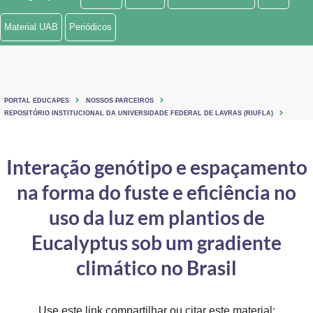
Ministério de Minas e Energia
Material UAB
Periódicos
Ministério da Ciência, Tecnologia, Inovações e Comunicações
Ministério do Meio Ambiente
PORTAL EDUCAPES
NOSSOS PARCEIROS
Ministério do Turismo
REPOSITÓRIO INSTITUCIONAL DA UNIVERSIDADE FEDERAL DE LAVRAS (RIUFLA)
Ministério do Desenvolvimento Regional
Interação genótipo e espaçamento
Controladoria-Geral da União
na forma do fuste e eficiência no
Ministério da Mulher, da Família e dos Direitos Humanos
uso da luz em plantios de
Secretaria-Geral
Eucalyptus sob um gradiente
climático no Brasil
Secretaria de Governo
Gabinete de Segurança Institucional
Use este link compartilhar ou citar este material: